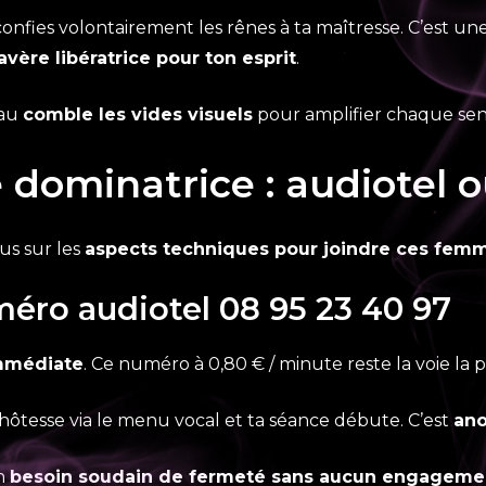
onfies volontairement les rênes à ta maîtresse. C’est u
’avère libératrice pour ton esprit
.
eau
comble les vides visuels
pour amplifier chaque sens
ominatrice : audiotel o
us sur les
aspects techniques pour joindre ces fem
méro audiotel 08 95 23 40 97
immédiate
. Ce numéro à 0,80 € / minute reste la voie la 
on hôtesse via le menu vocal et ta séance débute. C’est
ano
un
besoin soudain de fermeté sans aucun engageme