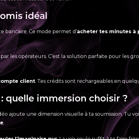
romis idéal
te bancaire. Ce mode permet d’
acheter tes minutes à p
par les opérateurs. C’est la solution parfaite pour les
compte client
. Tes crédits sont rechargeables en quelq
 quelle immersion choisir ?
déo ajoute une dimension visuelle à ta soumission. Tu vois
ce
.
muler l’imaginaire pur
. La voix seule suffit à te faire f