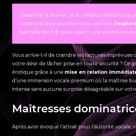
L’essentiel à retenir : la domination téléphoni
Cette pratique sécurisée vous permet d’
explor
bancaire dès 5 € garantissent une séance privée 
Vous arrive-t-il de craindre les factures imprévues
votre désir de lâcher prise en toute sécurité ? Ce
érotique grâce à une
mise en relation immédiate,
d’une immersion vocale premium où la maîtrise budg
intense sans aucune surprise désagréable sur votr
Maîtresses dominatrice
Après avoir évoqué l’attrait pour l’autorité vocale, 