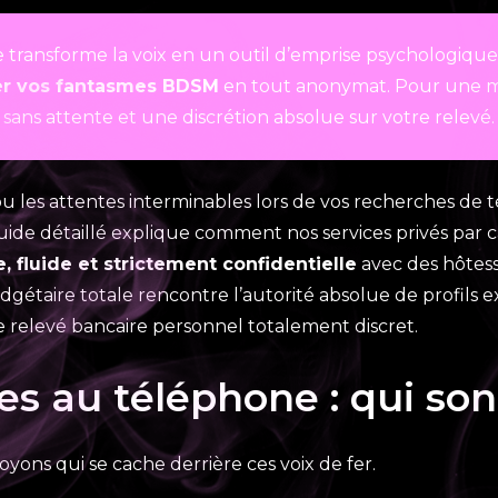
que transforme la voix en un outil d’emprise psychologiq
er vos fantasmes BDSM
en tout anonymat. Pour une maît
sans attente et une discrétion absolue sur votre relevé.
 ou les attentes interminables lors de vos recherches de 
 guide détaillé explique comment nos services privés par
 fluide et strictement confidentielle
avec des hôtess
étaire totale rencontre l’autorité absolue de profils ex
e relevé bancaire personnel totalement discret.
s au téléphone : qui sont
voyons qui se cache derrière ces voix de fer.