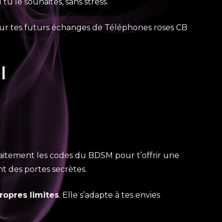
tu le souhaites, sans stress.
 pour tes futurs échanges de Téléphones roses CB
l
faitement les codes du BDSM pour t’offrir une
t des portes secrètes.
ropres limites
. Elle s’adapte à tes envies