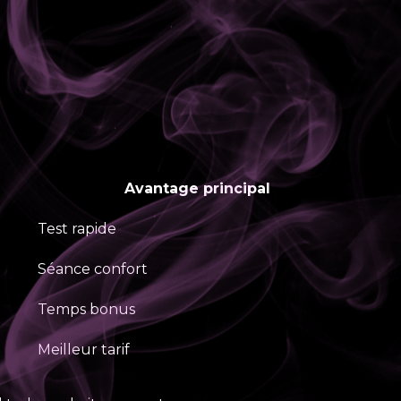
Avantage principal
Test rapide
Séance confort
Temps bonus
Meilleur tarif