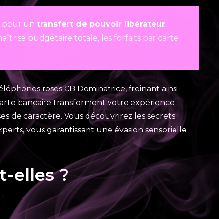
ue pour un
transfert de pouvoir libérateur
.
rise budgétaire totale, les forfaits par carte
téléphones roses CB Dominatrice, freinant ainsi
 carte bancaire transforment votre expérience
es de caractère. Vous découvrirez les secrets
perts, vous garantissant une évasion sensorielle
-elles ?