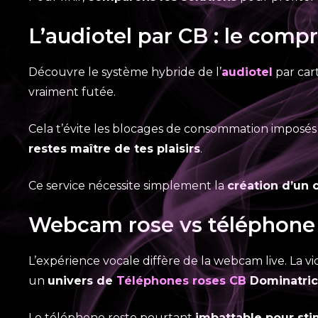
L’audiotel par CB : le comp
Découvre le système hybride de l’
audiotel
par car
vraiment futée.
Cela t’évite les blocages de consommation imposés 
restes maître de tes plaisirs
.
Ce service nécessite simplement la
création d’un 
Webcam rose vs téléphone :
L’expérience vocale diffère de la webcam live. La vi
un
univers de
Téléphones roses CB
Dominatri
Le téléphone reste pourtant
imbattable pour sti