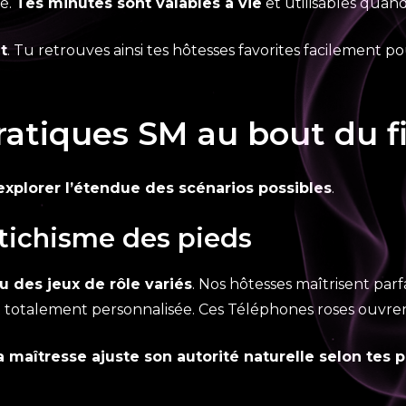
té.
Tes minutes sont valables à vie
et utilisables quand 
t
. Tu retrouves ainsi tes hôtesses favorites facilement
tiques SM au bout du fi
explorer l’étendue des scénarios possibles
.
fétichisme des pieds
ou des jeux de rôle variés
. Nos hôtesses maîtrisent par
 totalement personnalisée. Ces Téléphones roses ouvren
a maîtresse ajuste son autorité naturelle selon tes p