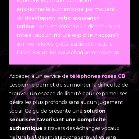
ligne privilégie une complicité
émotionnelle authentique, permettant
de
développer votre assurance
intime
en toute sérénité. La discrétion est
totale : aucun intitulé explicite n’apparaît
sur vos relevés, grâce au libellé neutre
DIMILINK utilisé pour chaque transaction.
Accéder à un service de
téléphones roses CB
Lesbienne permet de surmonter la difficulté de
trouver un espace de liberté pour exprimer ses
désirs les plus profonds sans aucun jugement
social. Ce guide présente une
solution
sécurisée favorisant une complicité
authentique
à travers des échanges vocaux
naturels et des interactions sensuelles sans