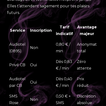
Elles t’attendent sagement pour tes plaisirs
futurs.
Tarif
Avantage
Service
Inscription
indicatif
majeur
Audiotel
0,80 € /
Anonymat
Non
(0895)
min
total
Dès 0,83
Zéro
Privé CB
Oui
€ / min
attente
Audiotel
Dès 0,40
Prix
Oui
par CB
€ / min
réduit
SMS
0,50 € +
Discrétion
Non
Rose
SMS
absolue